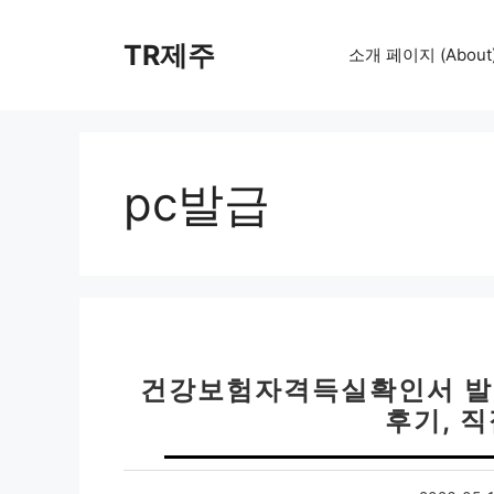
컨
텐
TR제주
소개 페이지 (About
츠
로
건
너
뛰
pc발급
기
건강보험자격득실확인서 발급
후기, 