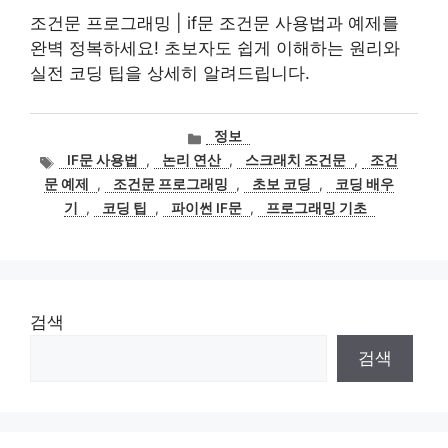
조건문 프로그래밍 | if문 조건문 사용법과 예제를
완벽 정복하세요! 초보자도 쉽게 이해하는 원리와
실전 코딩 팁을 상세히 알려드립니다.
카
정보
테
태
IF문 사용법
,
논리 연산
,
스크래치 조건문
,
조건
고
그
문 예제
,
조건문 프로그래밍
,
초보 코딩
,
코딩 배우
리
기
,
코딩 팁
,
파이썬 IF문
,
프로그래밍 기초
검색
검색