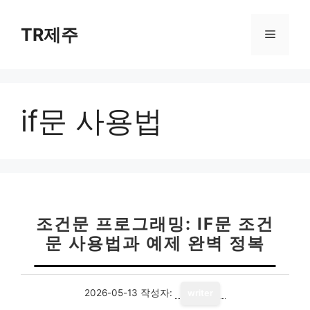
컨
텐
TR제주
메
츠
로
뉴
건
너
if문 사용법
뛰
기
조건문 프로그래밍: IF문 조건
문 사용법과 예제 완벽 정복
2026-05-13
작성자:
writer