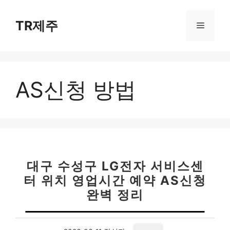
컨
텐
TR제주
메
츠
로
뉴
건
너
AS신청 방법
뛰
기
대구 수성구 LG전자 서비스센
터 위치 영업시간 예약 AS신청
완벽 정리