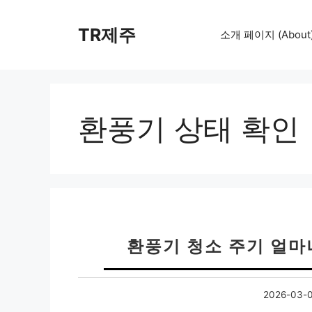
컨
텐
TR제주
소개 페이지 (About
츠
로
건
너
뛰
환풍기 상태 확인
기
환풍기 청소 주기 얼마
2026-03-