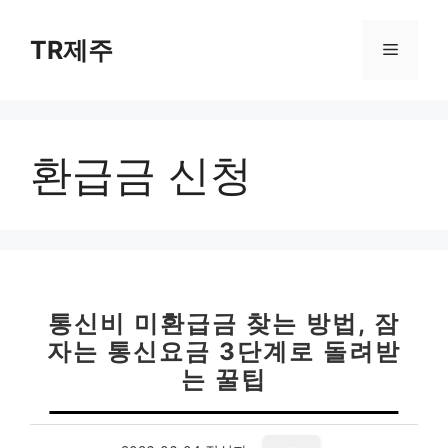
컨
텐
TR제주
메
츠
로
뉴
건
너
환급금 신청
뛰
기
통신비 미환급금 찾는 방법, 잠
자는 통신요금 3단계로 돌려받
는 꿀팁