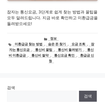
잠자는 통신요금, 3단계로 쉽게 찾는 방법과 꿀팁을
모두 알려드립니다. 지금 바로 확인하고 미환급금을
돌려받으세요!
카
정보
테
태
미환급금 찾는 방법
,
숨은 돈 찾기
,
요금 조회
,
잠
고
그
자는 통신요금
,
통신비 꿀팁
,
통신비 돌려받기
,
통신
리
비 미환급금
,
통신비 절약
,
통신요금 확인
,
환급금 신
청
검색
검색