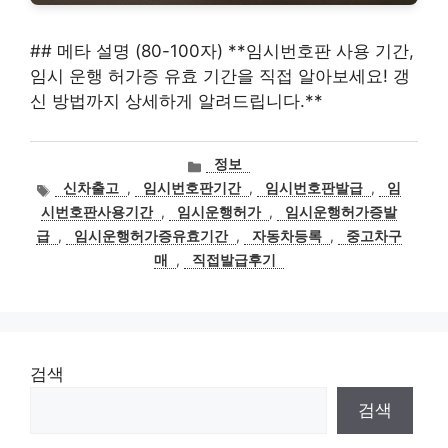
## 메타 설명 (80-100자) **임시번호판 사용 기간,
임시 운행 허가증 유효 기간을 직접 알아보세요! 갱
신 방법까지 상세하게 알려드립니다.**
카
정보
테
태
신차출고
,
임시번호판기간
,
임시번호판발급
,
임
고
그
시번호판사용기간
,
임시운행허가
,
임시운행허가증발
리
급
,
임시운행허가증유효기간
,
자동차등록
,
중고차구
매
,
직접발급후기
검색
검색