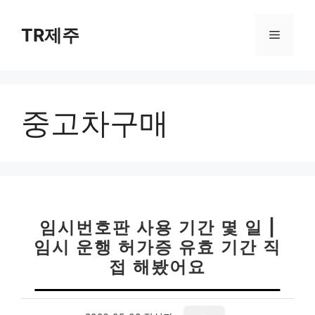
컨
텐
TR제주
메
츠
로
뉴
건
너
중고차구매
뛰
기
임시번호판 사용 기간 몇 일 |
임시 운행 허가증 유효 기간 직
접 해봤어요