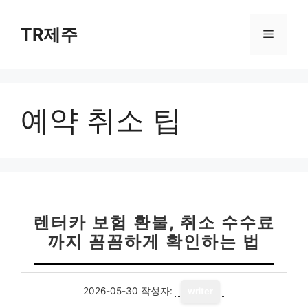
컨
텐
TR제주
메
츠
로
뉴
건
너
예약 취소 팁
뛰
기
렌터카 보험 환불, 취소 수수료
까지 꼼꼼하게 확인하는 법
2026-05-30
작성자:
writer