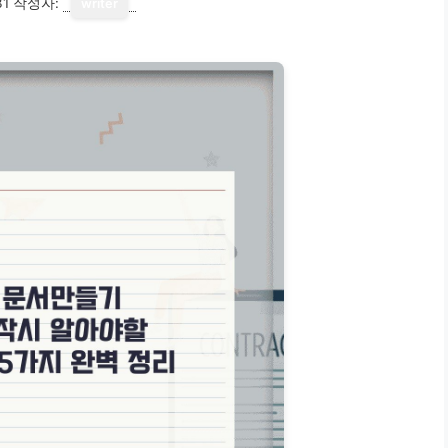
31
작성자:
writer