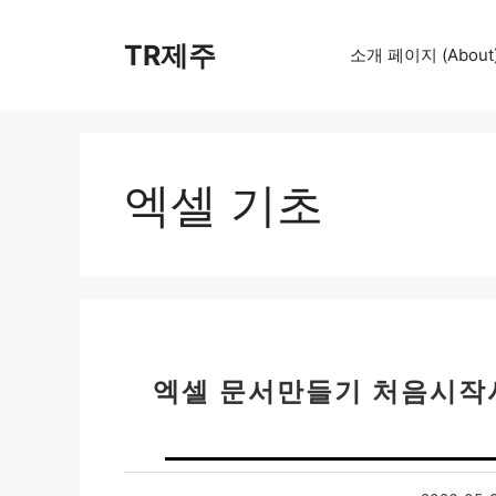
컨
텐
TR제주
소개 페이지 (About
츠
로
건
너
뛰
엑셀 기초
기
엑셀 문서만들기 처음시작