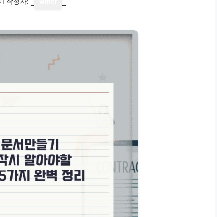
31
작성자:
writer