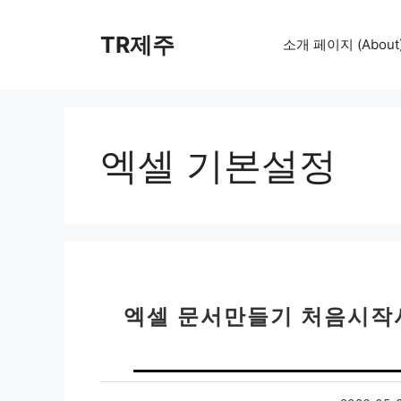
컨
텐
TR제주
소개 페이지 (About
츠
로
건
너
뛰
엑셀 기본설정
기
엑셀 문서만들기 처음시작