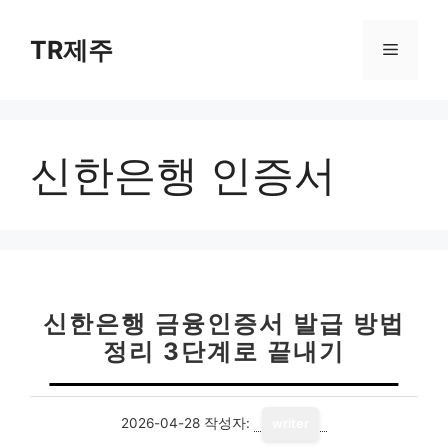
컨
텐
TR제주
메
츠
로
뉴
건
너
신한은행 인증서
뛰
기
신한은행 금융인증서 발급 방법
정리 3단계로 끝내기
2026-04-28
작성자:
writer