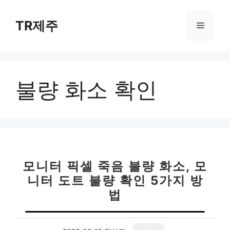
컨
텐
TR제주
메
츠
로
뉴
건
너
불량 화소 확인
뛰
기
모니터 픽셀 죽음 불량 화소, 모
니터 도트 불량 확인 5가지 방
법