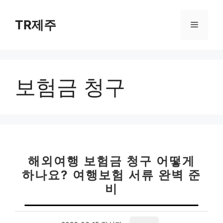
컨
텐
TR제주
메
츠
로
뉴
건
너
보험금 청구
뛰
기
해외여행 보험금 청구 어떻게
하나요? 여행보험 서류 완벽 준
비