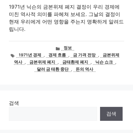
1971년 닉슨의 금본위제 폐지 결정이 우리 경제에
미친 역사적 의미를 파헤쳐 보세요. 그날의 결정이
현재 우리에게 어떤 영향을 주는지 명확하게 알려드
립니다.
카
정보
테
태
1971년 경제
,
경제 흐름
,
금 가격 전망
,
금본위제
고
그
역사
,
금본위제 폐지
,
금태환제 폐지
,
닉슨 쇼크
,
리
달러 금 태환 중단
,
돈의 역사
검색
검색