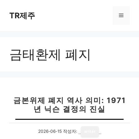
컨
텐
TR제주
메
츠
로
뉴
건
너
금태환제 폐지
뛰
기
금본위제 폐지 역사 의미: 1971
년 닉슨 결정의 진실
2026-06-15
작성자:
writer