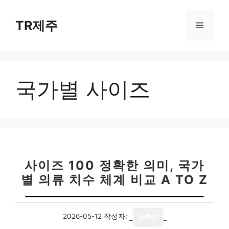
컨
텐
TR제주
메
츠
로
뉴
건
너
국가별 사이즈
뛰
기
사이즈 100 정확한 의미, 국가
별 의류 치수 체계 비교 A TO Z
2026-05-12
작성자:
writer