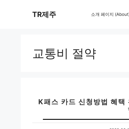
컨
텐
TR제주
소개 페이지 (About
츠
로
건
너
뛰
교통비 절약
기
K패스 카드 신청방법 혜택 