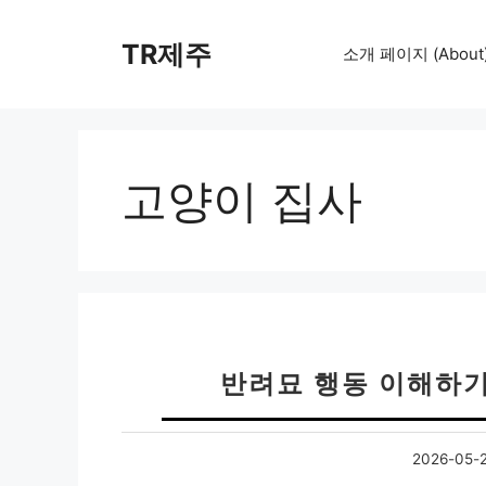
컨
텐
TR제주
소개 페이지 (About
츠
로
건
너
뛰
고양이 집사
기
반려묘 행동 이해하기
2026-05-