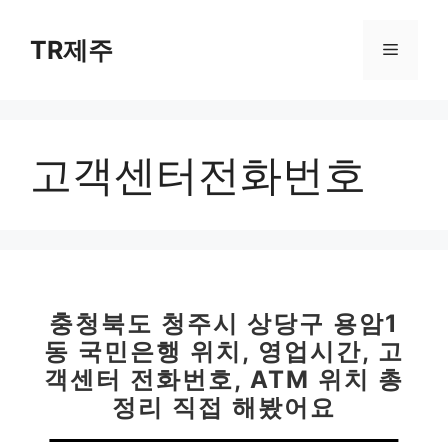
컨
텐
TR제주
메
츠
로
뉴
건
너
고객센터전화번호
뛰
기
충청북도 청주시 상당구 용암1
동 국민은행 위치, 영업시간, 고
객센터 전화번호, ATM 위치 총
정리 직접 해봤어요