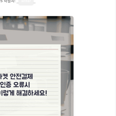
25
작성자:
writer