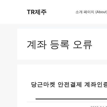
컨
텐
TR제주
소개 페이지 (About
츠
로
건
너
뛰
계좌 등록 오류
기
당근마켓 안전결제 계좌인증