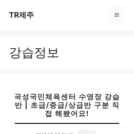
컨
텐
TR제주
메
츠
로
뉴
건
너
강습정보
뛰
기
곡성국민체육센터 수영장 강습
반 | 초급/중급/상급반 구분 직
접 해봤어요!