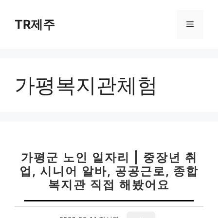
컨
텐
TR제주
메
츠
로
뉴
건
너
가평복지관체험
뛰
기
가평군 노인 일자리 | 중장년 취
업, 시니어 알바, 공공근로, 종합
복지관 직접 해봤어요