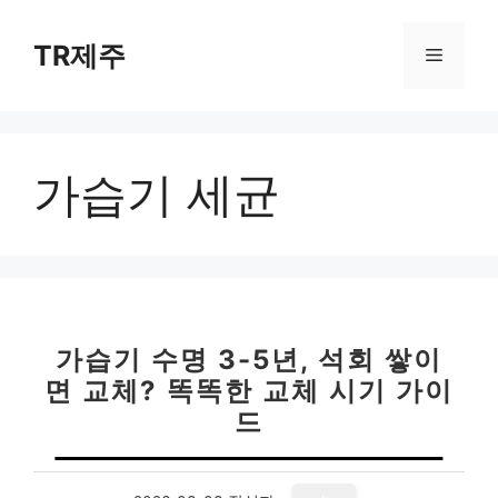
컨
텐
TR제주
메
츠
로
뉴
건
너
가습기 세균
뛰
기
가습기 수명 3-5년, 석회 쌓이
면 교체? 똑똑한 교체 시기 가이
드