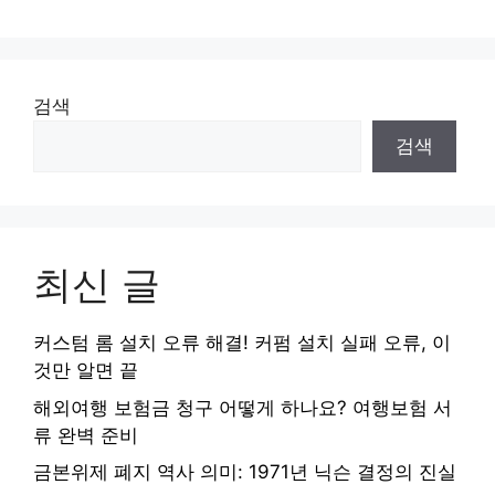
이
이
이
이
이
지
지
지
지
지
검색
검색
최신 글
커스텀 롬 설치 오류 해결! 커펌 설치 실패 오류, 이
것만 알면 끝
해외여행 보험금 청구 어떻게 하나요? 여행보험 서
류 완벽 준비
금본위제 폐지 역사 의미: 1971년 닉슨 결정의 진실