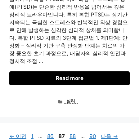
애(PTSD)는 단순한 심리적 반응을 넘어서는 깊은
심리적 트라우마입니다. 특히 복합 PTSD는 장기간
지속되는 극심한 스트레스와 반복적인 외상 경험으
로 인해 발생하는 심각한 심리적 상처를 의미합니
다. 복합 PTSD 치료의 3단계 접근법 1. 제1단계: 안
정화 – 심리적 기반 구축 안정화 단계는 치료의 가
장 중요한 초기 과정으로, 내담자의 심리적 안전과
정서적 조절 …
Read more
카
심리
테
고
리
페
페
페
페
페
←
이전
1
…
86
87
88
…
90
다음
→