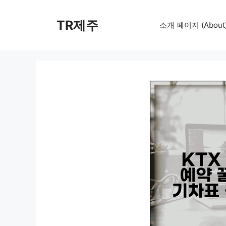
컨
텐
TR제주
소개 페이지 (About
츠
로
건
너
뛰
기