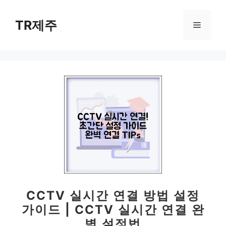
컨
텐
TR제주
메
츠
로
뉴
건
너
뛰
기
CCTV 실시간 연결 방법 설정
가이드 | CCTV 실시간 연결 완
벽 설정법