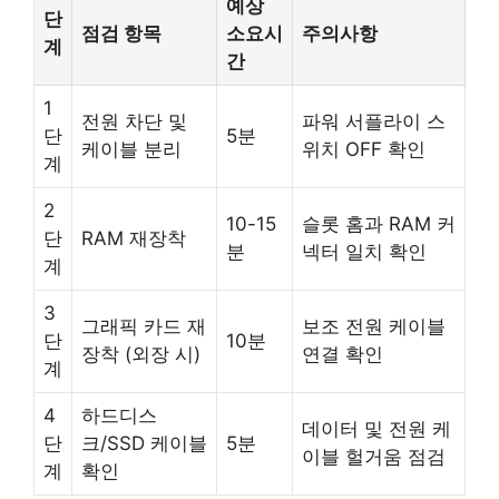
예상
단
점검 항목
소요시
주의사항
계
간
1
전원 차단 및
파워 서플라이 스
단
5분
케이블 분리
위치 OFF 확인
계
2
10-15
슬롯 홈과 RAM 커
단
RAM 재장착
분
넥터 일치 확인
계
3
그래픽 카드 재
보조 전원 케이블
단
10분
장착 (외장 시)
연결 확인
계
4
하드디스
데이터 및 전원 케
단
크/SSD 케이블
5분
이블 헐거움 점검
계
확인