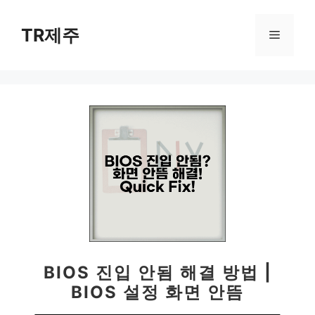
컨
텐
TR제주
메
츠
로
뉴
건
너
뛰
기
BIOS 진입 안됨 해결 방법 |
BIOS 설정 화면 안뜸