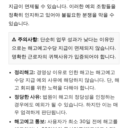
지급이 면제될 수 있습니다. 이러한 예외 조항들을
정확히 인지하고 있어야 불필요한 분쟁을 막을 수
있습니다.
⚠️ 주의사항:
단순히 업무 성과가 낮다는 이유만
으로는 해고예고수당 지급이 면제되지 않습니다.
명확한 근로자의 귀책사유가 입증되어야 합니다.
정리해고:
경영상 이유로 인한 해고는 해고예고
수당 지급 예외 사유에 해당하지 않습니다. 단, 해
고 회피를 위한 노력을 다해야 합니다.
정당한 사유:
법원이 해고의 정당성을 인정하는
경우에도 예외가 될 수 있습니다. 하지만 이는 매
우 엄격하게 판단됩니다.
해고예고 통보:
사용자가 최소 30일 전에 해고를