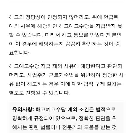
해고의 정당성이 인정되지 않더라도, 위에 언급된
예외 사유에 해당하면 해고예고수당을 지급받지 못
할 수 있습니다. 따라서 해고 통보를 받았다면 본인
이 이 경우에 해당하는지 꼼꼼히 확인하는 것이 중
요합니다.
해고예고수당 지급 제외 사유에 해당한다고 판단되
더라도, 사업주가 근로기준법을 위반하여 정당한 사
유 없이 해고하는 경우 이에 대한 법적 구제 절차는
별도로 진행될 수 있습니다.
유의사항:
해고예고수당 예외 조건은 법적으로
명확하게 규정되어 있으므로, 정확한 판단을 위
해서는 관련 법률이나 전문가의 도움을 받는 것