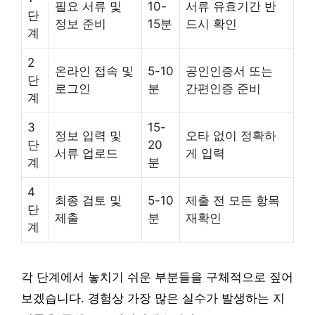
필요 서류 및
10-
서류 유효기간 반
단
정보 준비
15분
드시 확인
계
2
온라인 접속 및
5-10
공인인증서 또는
단
로그인
분
간편인증 준비
계
3
15-
정보 입력 및
오타 없이 정확하
단
20
서류 업로드
게 입력
계
분
4
최종 검토 및
5-10
제출 전 모든 항목
단
제출
분
재확인
계
각 단계에서 놓치기 쉬운 부분들을 구체적으로 짚어
보겠습니다. 경험상 가장 많은 실수가 발생하는 지