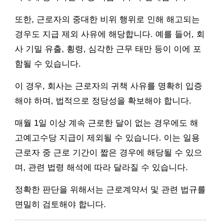
또한, 근로자의 중대한 비위 행위로 인해 해고되는
경우도 지급 제외 사유에 해당합니다. 예를 들어, 회
사 기밀 유출, 횡령, 심각한 근무 태만 등이 이에 포
함될 수 있습니다.
이 경우, 회사는 근로자의 귀책 사유를 명확히 입증
해야 하며, 법적으로 정당성을 확보해야 합니다.
매월 1일 이상 계속 근로한 달이 없는 경우에도 해
고예고수당 지급이 제외될 수 있습니다. 이는 일용
근로자 중 근로 기간이 짧은 경우에 해당될 수 있으
며, 관련 법령 해석에 따라 달라질 수 있습니다.
정확한 판단을 위해서는 근로계약서 및 관련 법규를
면밀히 검토해야 합니다.