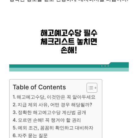
Table of Contents
해고예고수당, 이것만은 꼭 알아두세요
지급 제외 사유, 어떤 경우 해당될까?
정확한 해고예고수당 계산법 공개
모르면 손해! 꼭 챙겨야 할 권리
예외 조건, 꼼꼼히 확인하고 대비하자
자주 묻는 질문