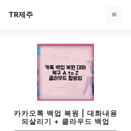
컨
텐
TR제주
메
츠
로
뉴
건
너
뛰
기
카카오톡 백업 복원 | 대화내용
되살리기 + 클라우드 백업