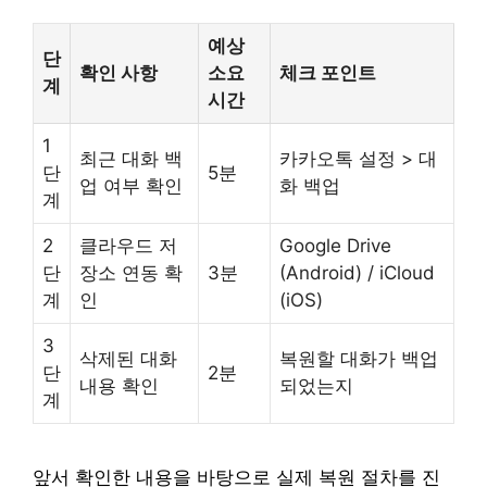
예상
단
확인 사항
소요
체크 포인트
계
시간
1
최근 대화 백
카카오톡 설정 > 대
단
5분
업 여부 확인
화 백업
계
2
클라우드 저
Google Drive
단
장소 연동 확
3분
(Android) / iCloud
계
인
(iOS)
3
삭제된 대화
복원할 대화가 백업
단
2분
내용 확인
되었는지
계
앞서 확인한 내용을 바탕으로 실제 복원 절차를 진