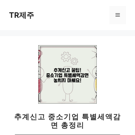
컨
텐
TR제주
메
츠
로
뉴
건
너
뛰
기
추계신고 중소기업 특별세액감
면 총정리