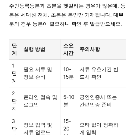
주민등록등본과 초본을 헷갈리는 경우가 많은데, 등
본은 세대원 전체, 초본은 본인만 기재됩니다. 대부
분의 경우 등본이 필요하니 확인 후 발급받으세요.
단
소요
실행 방법
주의사항
계
시간
1
필요 서류 및
10-
서류 유효기간 반
단
정보 준비
15분
드시 확인
계
2
온라인 접속 및
5-10
공인인증서 또는
단
로그인
분
간편인증 준비
계
3
15-
정보 입력 및
오타 없이 정확하
단
20
서류 업로드
게 입력