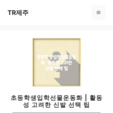
컨
텐
TR제주
메
츠
로
뉴
건
너
뛰
기
초등학생입학선물운동화 | 활동
성 고려한 신발 선택 팁