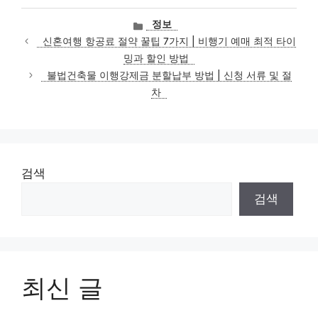
카
정보
테
신혼여행 항공료 절약 꿀팁 7가지 | 비행기 예매 최적 타이
고
밍과 할인 방법
리
불법건축물 이행강제금 분할납부 방법 | 신청 서류 및 절
차
검색
검색
최신 글