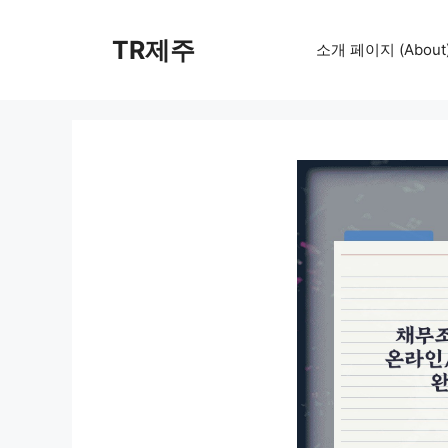
컨
텐
TR제주
소개 페이지 (About
츠
로
건
너
뛰
기