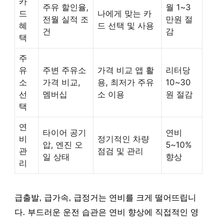
카
주유 할인율,
월 1~3
드
나에게 맞는 카
전월 실적 조
만원 절
혜
드 선택 및 사용
건
감
택
주
유
주변 주유소
가격 비교 앱 활
리터당
소
가격 비교,
용, 최저가 주유
10~30
선
멤버십
소 이용
원 절감
택
연
타이어 공기
연비
비
정기적인 차량
압, 엔진 오
5~10%
관
점검 및 관리
일 상태
향상
리
급출발, 급가속, 급정거는 연비를 크게 떨어뜨립니
다. 부드러운 운전 습관은 연비 향상에 직접적인 영