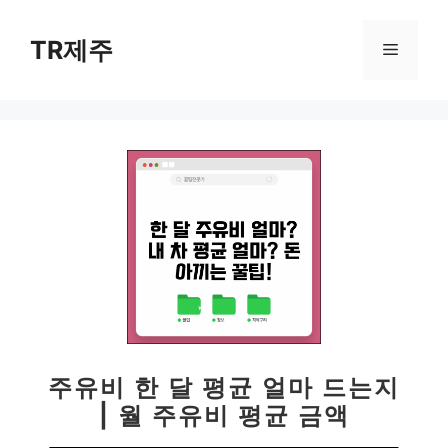
컨
텐
TR제주
메
츠
로
뉴
건
너
뛰
기
주유비 한 달 평균 얼마 드는지
| 월 주유비 평균 금액