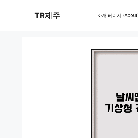
컨
텐
TR제주
소개 페이지 (About
츠
로
건
너
뛰
기