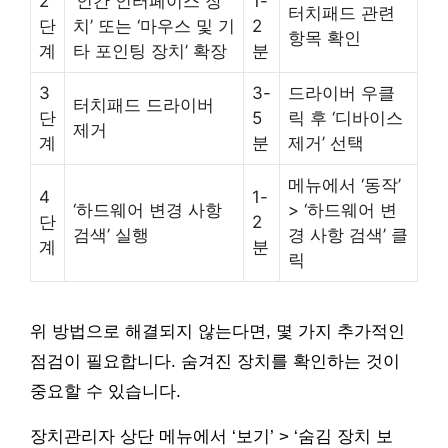
2
‘인간 인터페이스 장
1-
터치패드 관련
단
치’ 또는 ‘마우스 및 기
2
항목 확인
계
타 포인팅 장치’ 확장
분
3
3-
드라이버 우클
터치패드 드라이버
단
5
릭 후 ‘디바이스
제거
계
분
제거’ 선택
메뉴에서 ‘동작’
4
1-
‘하드웨어 변경 사항
> ‘하드웨어 변
단
2
검색’ 실행
경 사항 검색’ 클
계
분
릭
위 방법으로 해결되지 않는다면, 몇 가지 추가적인
점검이 필요합니다. 숨겨진 장치를 확인하는 것이
중요할 수 있습니다.
장치관리자 상단 메뉴에서 ‘보기’ > ‘숨김 장치 보