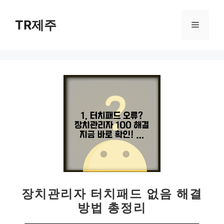
컨
텐
TR제주
메
츠
로
뉴
건
너
뛰
기
장치관리자 터치패드 없음 해결
방법 총정리