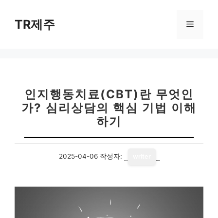
컨
텐
TR제주
메
츠
로
뉴
건
너
뛰
기
인지행동치료(CBT)란 무엇인
가? 심리상담의 핵심 기법 이해
하기
2025-04-06
작성자:
writer