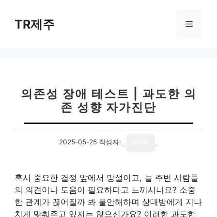
컨
텐
TR제주
메
츠
로
뉴
건
너
뛰
기
의존성 장애 테스트 | 과도한 의
존 성향 자가진단
2025-05-25
작성자:
writer
혹시 중요한 결정 앞에서 망설이고, 늘 주변 사람들
의 의견이나 도움이 필요하다고 느끼시나요? 소중
한 관계가 끊어질까 봐 불안해하며 상대방에게 지나
치게 맞춰주고 있지는 않으신가요? 이러한 과도한