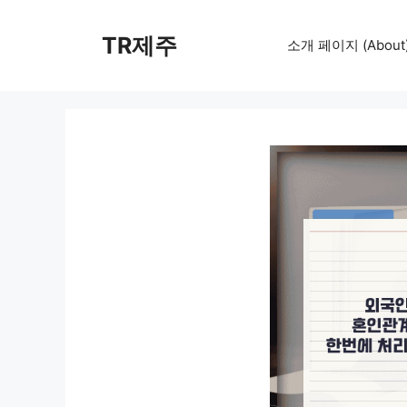
컨
텐
TR제주
소개 페이지 (About
츠
로
건
너
뛰
기