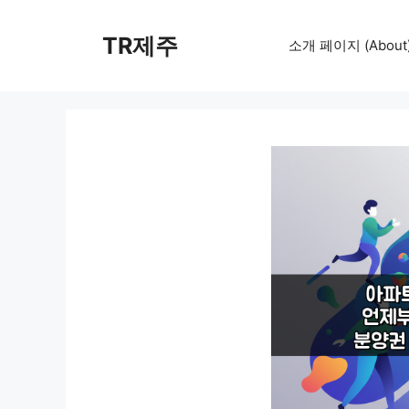
컨
텐
TR제주
소개 페이지 (About
츠
로
건
너
뛰
기