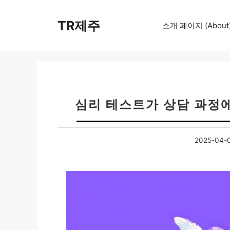
컨
텐
TR제주
소개 페이지 (About
츠
로
건
너
뛰
기
심리 테스트가 상담 과정
2025-04-