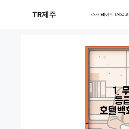
컨
텐
TR제주
소개 페이지 (About
츠
로
건
너
뛰
기