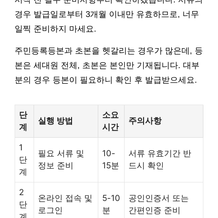
경우 발급일로부터 3개월 이내만 유효하므로, 너무
일찍 준비하지 마세요.
주민등록등본과 초본을 헷갈리는 경우가 많은데, 등
본은 세대원 전체, 초본은 본인만 기재됩니다. 대부
분의 경우 등본이 필요하니 확인 후 발급받으세요.
단
소요
실행 방법
주의사항
계
시간
1
필요 서류 및
10-
서류 유효기간 반
단
정보 준비
15분
드시 확인
계
2
온라인 접속 및
5-10
공인인증서 또는
단
로그인
분
간편인증 준비
계