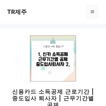
컨
텐
TR제주
메
츠
로
뉴
건
너
뛰
기
신용카드 소득공제 근로기간 |
중도입사 퇴사자 | 근무기간별
공제