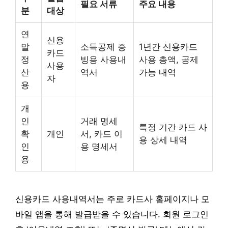
필요 서류
주요 내용
분
대상
연
신용
말
소득공제 증
1년간 신용카드
카드
정
빙용 사용내
사용 총액, 공제
사용
산
역서
가능 내역
자
용
개
인
거래 명세
특정 기간 카드 사
확
개인
서, 카드 이
용 상세 내역
인
용 명세서
용
신용카드 사용내역서는 주로 카드사 홈페이지나 모
바일 앱을 통해 발급받을 수 있습니다. 회원 로그인