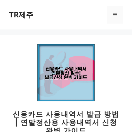
컨
텐
TR제주
메
츠
로
뉴
건
너
뛰
기
신용카드 사용내역서 발급 방법
| 연말정산용 사용내역서 신청
완벽 가이드