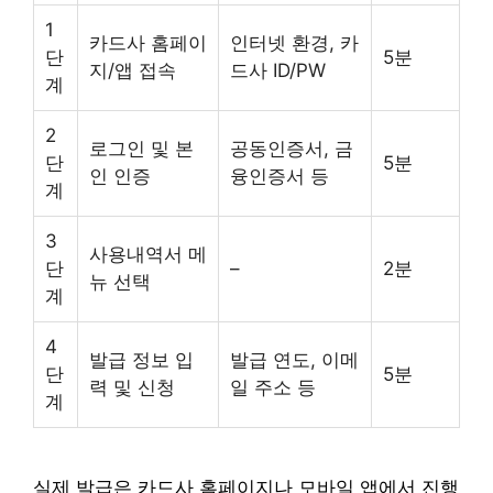
1
카드사 홈페이
인터넷 환경, 카
단
5분
지/앱 접속
드사 ID/PW
계
2
로그인 및 본
공동인증서, 금
단
5분
인 인증
융인증서 등
계
3
사용내역서 메
단
–
2분
뉴 선택
계
4
발급 정보 입
발급 연도, 이메
단
5분
력 및 신청
일 주소 등
계
실제 발급은 카드사 홈페이지나 모바일 앱에서 진행