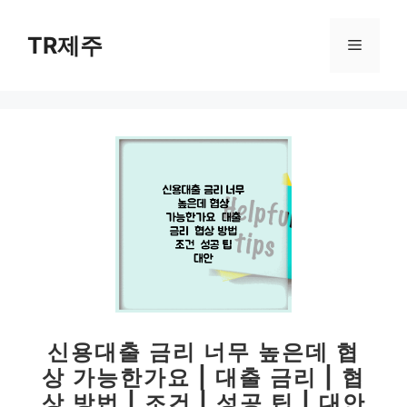
컨
텐
TR제주
메
츠
로
뉴
건
너
뛰
기
신용대출 금리 너무 높은데 협
상 가능한가요 | 대출 금리 | 협
상 방법 | 조건 | 성공 팁 | 대안