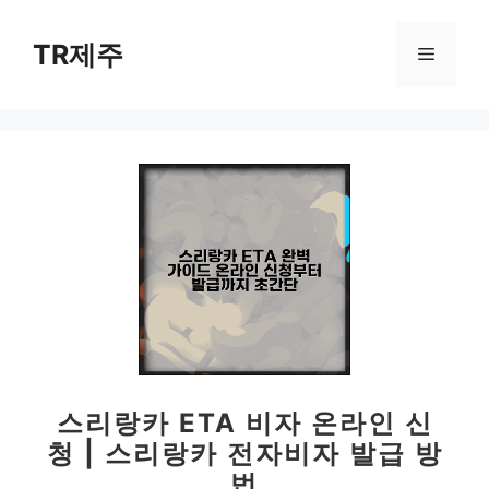
컨
텐
TR제주
메
츠
로
뉴
건
너
뛰
기
스리랑카 ETA 비자 온라인 신
청 | 스리랑카 전자비자 발급 방
법