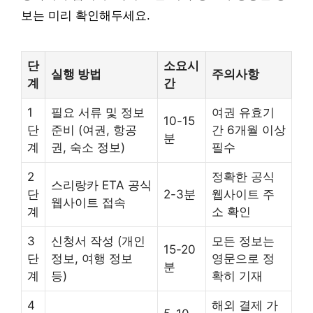
보는 미리 확인해두세요.
단
소요시
실행 방법
주의사항
계
간
1
필요 서류 및 정보
여권 유효기
10-15
단
준비 (여권, 항공
간 6개월 이상
분
계
권, 숙소 정보)
필수
2
정확한 공식
스리랑카 ETA 공식
단
2-3분
웹사이트 주
웹사이트 접속
계
소 확인
3
신청서 작성 (개인
모든 정보는
15-20
단
정보, 여행 정보
영문으로 정
분
계
등)
확히 기재
4
해외 결제 가