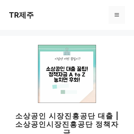
컨
텐
TR제주
메
츠
로
뉴
건
너
뛰
기
소상공인 시장진흥공단 대출 |
소상공인시장진흥공단 정책자
금