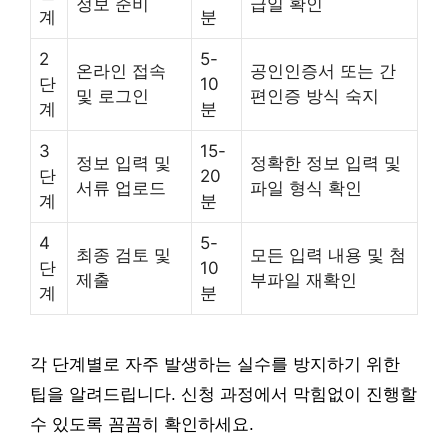
정보 준비
급일 확인
계
분
2
5-
온라인 접속
공인인증서 또는 간
단
10
및 로그인
편인증 방식 숙지
계
분
3
15-
정보 입력 및
정확한 정보 입력 및
단
20
서류 업로드
파일 형식 확인
계
분
4
5-
최종 검토 및
모든 입력 내용 및 첨
단
10
제출
부파일 재확인
계
분
각 단계별로 자주 발생하는 실수를 방지하기 위한
팁을 알려드립니다. 신청 과정에서 막힘없이 진행할
수 있도록 꼼꼼히 확인하세요.