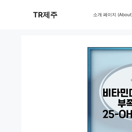
컨
텐
TR제주
소개 페이지 (About
츠
로
건
너
뛰
기