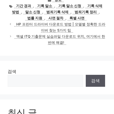
테
태
기간 경과
,
기록 말소
,
기록 말소 신청
,
기록 삭제
고
그
방법
,
말소 신청
,
범죄기록 삭제
,
범죄기록 정리
,
리
법률 지원
,
사면 절차
,
특별 사면
HP 프린터 드라이버 다운로드 방법 | 모델별 정확한 드라
이버 찾는 5가지 팁
엑셀 ITQ 기출문제 실습파일 다운로드 위치, 여기에서 한
번에 해결!
검색
검색
최신 글