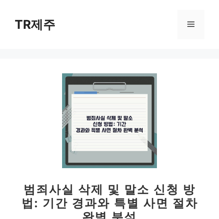
컨
텐
TR제주
메
츠
로
뉴
건
너
뛰
기
범죄사실 삭제 및 말소 신청 방
법: 기간 경과와 특별 사면 절차
완벽 분석