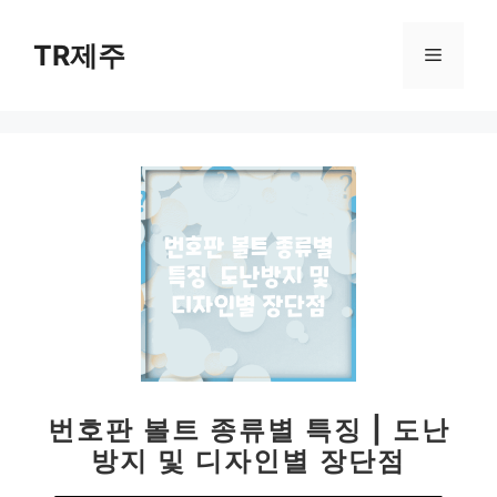
컨
텐
TR제주
메
츠
로
뉴
건
너
뛰
기
번호판 볼트 종류별 특징 | 도난
방지 및 디자인별 장단점