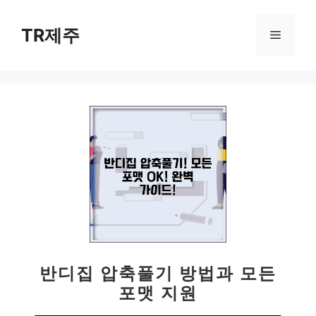
컨
텐
TR제주
메
츠
로
뉴
건
너
뛰
기
반디집 압축풀기 방법과 모든
포맷 지원