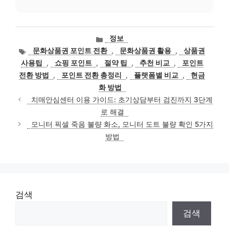
카
정보
테
태
문화상품권 포인트 전환
,
문화상품권 활용
,
상품권
고
그
사용팁
,
쇼핑 포인트
,
절약 팁
,
추천 비교
,
포인트
리
전환 방법
,
포인트 전환 총정리
,
플랫폼별 비교
,
현금
화 방법
치매안심센터 이용 가이드: 초기상담부터 검진까지 3단계
로 해결
모니터 픽셀 죽음 불량 화소, 모니터 도트 불량 확인 5가지
방법
검색
검색