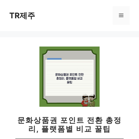
컨
텐
TR제주
메
츠
로
뉴
건
너
뛰
기
문화상품권 포인트 전환 총정
리, 플랫폼별 비교 꿀팁