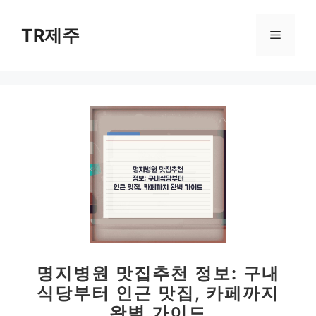
컨
텐
TR제주
메
츠
로
뉴
건
너
뛰
기
명지병원 맛집추천 정보: 구내
식당부터 인근 맛집, 카페까지
완벽 가이드