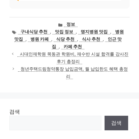
카
정보
테
태
구내식당 추천
,
맛집 정보
,
명지병원 맛집
,
병원
고
그
맛집
,
병원 카페
,
식당 추천
,
식사 추천
,
인근 맛
리
집
,
카페 추천
시대인재학원 목동관 학원비, 재수반 시설 합격률 강사진
후기 총정리
청년주택드림청약통장 납입금액, 월 납입한도 혜택 총정
리
검색
검색